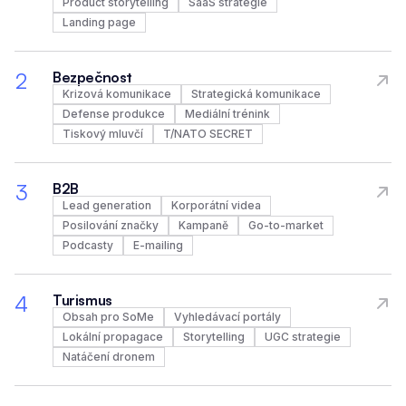
Product storytelling
SaaS strategie
Landing page
2
Bezpečnost
Krizová komunikace
Strategická komunikace
Defense produkce
Mediální trénink
Tiskový mluvčí
T/NATO SECRET
3
B2B
Lead generation
Korporátní videa
Posilování značky
Kampaně
Go-to-market
Podcasty
E-mailing
4
Turismus
Obsah pro SoMe
Vyhledávací portály
Lokální propagace
Storytelling
UGC strategie
Natáčení dronem