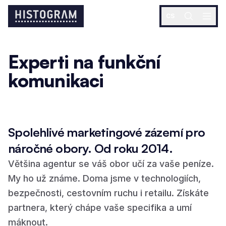
CS
Experti na funkční
komunikaci
Strategický základ, na kterém
Distribuce a k
postavíte celou komunikaci.
dostanou ke sp
Blueprint
Reach
Spolehlivé marketingové zázemí pro
náročné obory. Od roku 2014.
Většina agentur se váš obor učí za vaše peníze.
My ho už známe. Doma jsme v technologiích,
bezpečnosti, cestovním ruchu i retailu. Získáte
partnera, který chápe vaše specifika a umí
máknout.