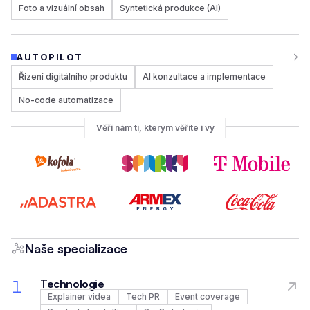
Foto a vizuální obsah
Syntetická produkce (AI)
AUTOPILOT
Řízení digitálního produktu
AI konzultace a implementace
No-code automatizace
Věří nám ti, kterým věříte i vy
Naše specializace
1
Technologie
Explainer videa
Tech PR
Event coverage