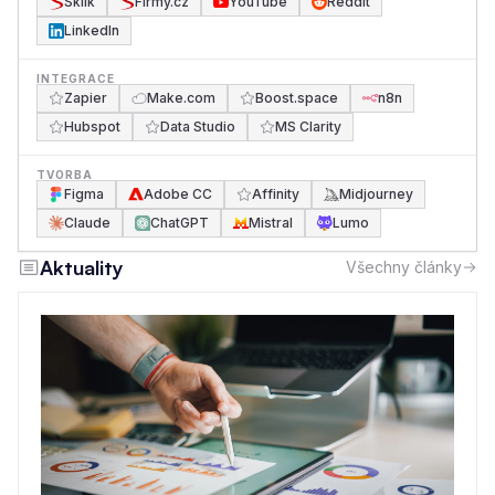
Sklik
Firmy.cz
YouTube
Reddit
LinkedIn
INTEGRACE
Zapier
Make.com
Boost.space
n8n
Hubspot
Data Studio
MS Clarity
TVORBA
Figma
Adobe CC
Affinity
Midjourney
Claude
ChatGPT
Mistral
Lumo
Aktuality
Všechny články