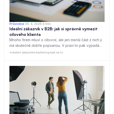
Průvodce
·
30. 4. 2026
·
4
min
Ideální zákazník v B2B: jak si správně vymezit
cílového klienta
Mnoho firem mluví o cílovce, ale jen menší část z nich ji
má skutečně dobře popsanou. V praxi to pak vypadá
tak, že marketing míří příliš široce, obchod tráví čas
ideální zákazník
marketing
jak na to
s nevhodnými leady a nikdo nemá jasno, komu
dlouhodobě prodávat.