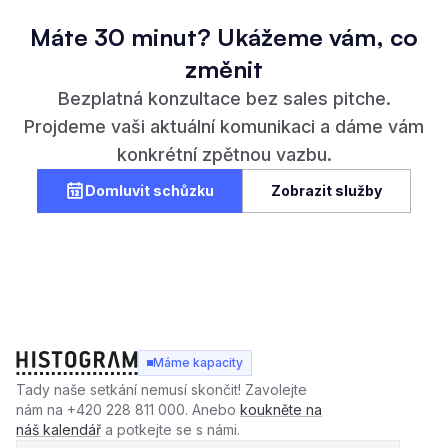
(kromě názvu naší firmy) a jak nám může pomoci při
Máte 30 minut? Ukážeme vám, co
filmové postprodukci?
změnit
Bezplatná konzultace bez sales pitche.
Projdeme vaši aktuální komunikaci a dáme vám
konkrétní zpětnou vazbu.
Domluvit schůzku
Zobrazit služby
Máme kapacity
Tady naše setkání nemusí skončit! Zavolejte
nám na +420 228 811 000. Anebo
koukněte na
náš kalendář
a potkejte se s námi.