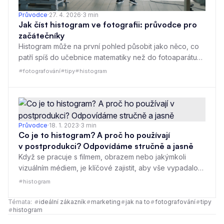
Průvodce
·
27. 4. 2026
·
3
min
Jak číst histogram ve fotografii: průvodce pro
začátečníky
Histogram může na první pohled působit jako něco, co
patří spíš do učebnice matematiky než do fotoaparátu
nebo editoru fotek. Ve skutečnosti jde ale o praktický
fotografování
tipy
histogram
nástroj, který vám pomůže rychle poznat, jestli je snímek
správně exponovaný. Nemusíte z něj číst žádné složité
hodnoty ani se učit technické poučky nazpaměť. Stačí
pochopit jednoduchý princip: histogram ukazuje, jak
jsou ve fotografii rozložené tmavé a světlé tóny.
Průvodce
·
18. 1. 2023
·
3
min
Co je to histogram? A proč ho používají
v postprodukci? Odpovídáme stručně a jasně
Když se pracuje s filmem, obrazem nebo jakýmkoli
vizuálním médiem, je klíčové zajistit, aby vše vypadalo
co nejlépe. Při úpravě videa často potřebujeme doladit
histogram
světlo, kontrast nebo barvy. Jedním z nejdůležitějších
nástrojů, který nám s tím pomáhá, je histogram. Možná
Témata:
ideální zákazník
marketing
jak na to
fotografování
tipy
histogram
se vám už někdy při editaci fotografií zobrazil jako graf
plný čar a sloupců. Ale co vlastně ten histogram je