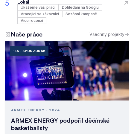
5
Lokál
Ukážeme vaši práci
Dohledání na Googlu
Vracející se zákazníci
Sezónní kampaně
Více recenzí
Naše práce
Všechny projekty
15S · SPONZORÁK
ARMEX ENERGY · 2024
ARMEX ENERGY podpořil děčínské
basketbalisty