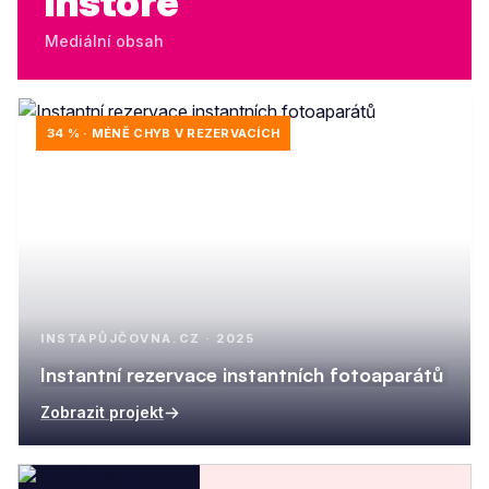
Instore
Mediální obsah
34 % · MÉNĚ CHYB V REZERVACÍCH
INSTAPŮJČOVNA.CZ · 2025
Instantní rezervace instantních fotoaparátů
Zobrazit projekt