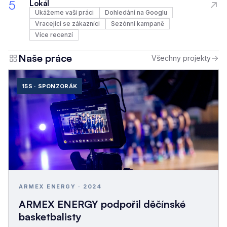
5
Lokál
Ukážeme vaši práci
Dohledání na Googlu
Vracející se zákazníci
Sezónní kampaně
Více recenzí
Naše práce
Všechny projekty
15S · SPONZORÁK
ARMEX ENERGY · 2024
ARMEX ENERGY podpořil děčínské
basketbalisty