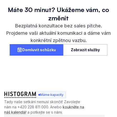
(kromě názvu naší firmy) a jak nám může pomoci při
Máte 30 minut? Ukážeme vám, co
filmové postprodukci?
změnit
Bezplatná konzultace bez sales pitche.
Projdeme vaši aktuální komunikaci a dáme vám
konkrétní zpětnou vazbu.
Domluvit schůzku
Zobrazit služby
Máme kapacity
Tady naše setkání nemusí skončit! Zavolejte
nám na +420 228 811 000. Anebo
koukněte na
náš kalendář
a potkejte se s námi.