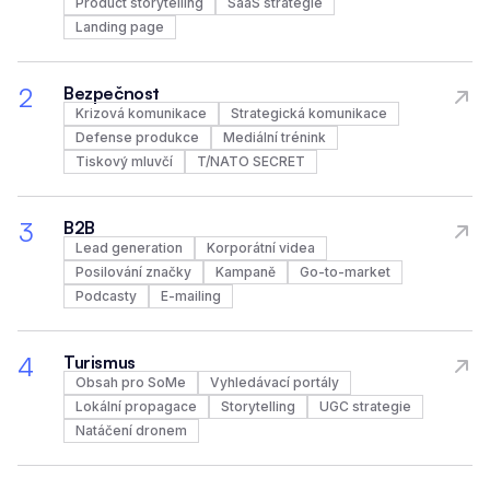
Product storytelling
SaaS strategie
Landing page
2
Bezpečnost
Krizová komunikace
Strategická komunikace
Defense produkce
Mediální trénink
Tiskový mluvčí
T/NATO SECRET
3
B2B
Lead generation
Korporátní videa
Posilování značky
Kampaně
Go-to-market
Podcasty
E-mailing
4
Turismus
Obsah pro SoMe
Vyhledávací portály
Lokální propagace
Storytelling
UGC strategie
Natáčení dronem