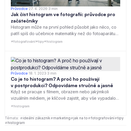
Průvodce
·
27. 4. 2026
·
3
min
Jak číst histogram ve fotografii: průvodce pro
začátečníky
Histogram může na první pohled působit jako něco, co
patří spíš do učebnice matematiky než do fotoaparátu
nebo editoru fotek. Ve skutečnosti jde ale o praktický
fotografování
tipy
histogram
nástroj, který vám pomůže rychle poznat, jestli je snímek
správně exponovaný. Nemusíte z něj číst žádné složité
hodnoty ani se učit technické poučky nazpaměť. Stačí
pochopit jednoduchý princip: histogram ukazuje, jak
jsou ve fotografii rozložené tmavé a světlé tóny.
Průvodce
·
18. 1. 2023
·
3
min
Co je to histogram? A proč ho používají
v postprodukci? Odpovídáme stručně a jasně
Když se pracuje s filmem, obrazem nebo jakýmkoli
vizuálním médiem, je klíčové zajistit, aby vše vypadalo
co nejlépe. Při úpravě videa často potřebujeme doladit
histogram
světlo, kontrast nebo barvy. Jedním z nejdůležitějších
nástrojů, který nám s tím pomáhá, je histogram. Možná
Témata:
ideální zákazník
marketing
jak na to
fotografování
tipy
histogram
se vám už někdy při editaci fotografií zobrazil jako graf
plný čar a sloupců. Ale co vlastně ten histogram je