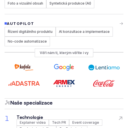
Foto a vizuální obsah
Syntetická produkce (AI)
AUTOPILOT
Řízení digitálního produktu
AI konzultace a implementace
No-code automatizace
Věří nám ti, kterým věříte i vy
Naše specializace
1
Technologie
Explainer videa
Tech PR
Event coverage