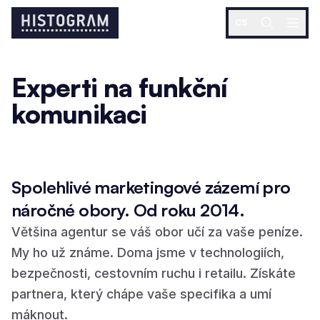
CS
Experti na funkční
komunikaci
Strategický základ, na kterém
Distribuce a k
postavíte celou komunikaci.
dostanou ke sp
Blueprint
Reach
Spolehlivé marketingové zázemí pro
náročné obory. Od roku 2014.
Většina agentur se váš obor učí za vaše peníze.
My ho už známe. Doma jsme v technologiích,
bezpečnosti, cestovním ruchu i retailu. Získáte
partnera, který chápe vaše specifika a umí
máknout.