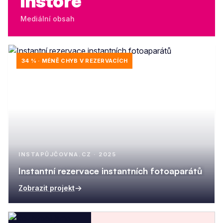
Instore
Mediální obsah
34 % · MÉNĚ CHYB V REZERVACÍCH
INSTAPŮJČOVNA.CZ · 2025
Instantní rezervace instantních fotoaparátů
Zobrazit projekt