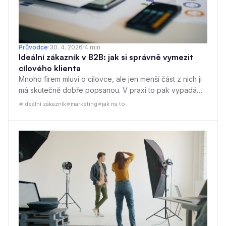
Průvodce
·
30. 4. 2026
·
4
min
Ideální zákazník v B2B: jak si správně vymezit
cílového klienta
Mnoho firem mluví o cílovce, ale jen menší část z nich ji
má skutečně dobře popsanou. V praxi to pak vypadá
tak, že marketing míří příliš široce, obchod tráví čas
ideální zákazník
marketing
jak na to
s nevhodnými leady a nikdo nemá jasno, komu
dlouhodobě prodávat.