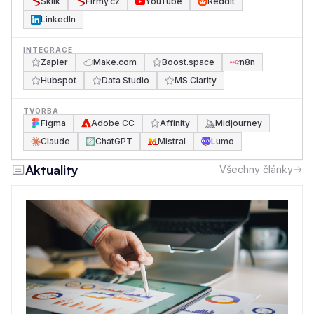
Sklik
Firmy.cz
YouTube
Reddit
LinkedIn
INTEGRACE
Zapier
Make.com
Boost.space
n8n
Hubspot
Data Studio
MS Clarity
TVORBA
Figma
Adobe CC
Affinity
Midjourney
Claude
ChatGPT
Mistral
Lumo
Aktuality
Všechny články